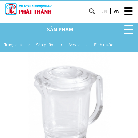
EN
VN
SẢN PHẨM
Trang chủ
Sản phẩm
Acrylic
Bình nước